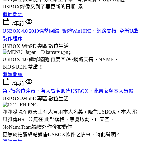
USBOX好像又到了要更新的日期..累
繼續閱讀
7年前
USBOX 4.0 2019強勢回歸~繁體Win10PE、網路支持~全新U啟
製作程序
USBOX-WinPE 專區
數位生活
USBOX 4.0 繼承精隨 再度回歸~網路支持、NVME、
BIOS/UEFI 雙啟 !!
繼續閱讀
7年前
急~請各位注意，有人冒名販售USBOX，此賣家與本人無關
USBOX-WinPE 專區
數位生活
剛剛發現在露天上有人冒用本人名義，販售USBOX，本人 承
風雅傳HSU並無在 此部落格、無憂啟動、IT天空、
NoNameTeam論壇外作發布動作
更無於拍賣網站銷售USBOX軟件之情事，特此聲明。