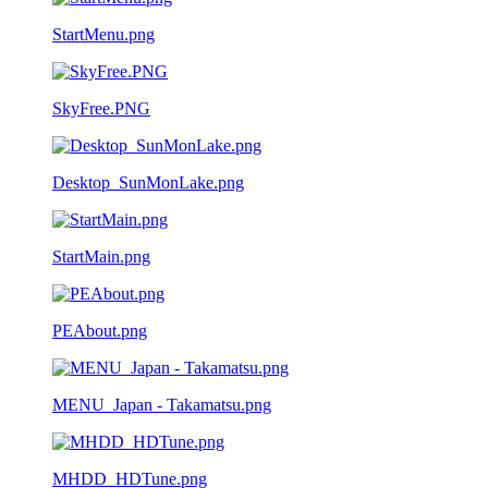
StartMenu.png
SkyFree.PNG
Desktop_SunMonLake.png
StartMain.png
PEAbout.png
MENU_Japan - Takamatsu.png
MHDD_HDTune.png